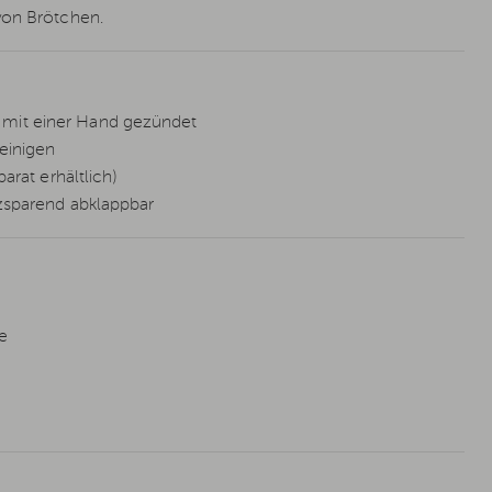
von Brötchen.
r mit einer Hand gezündet
reinigen
rat erhältlich)
tzsparend abklappbar
e