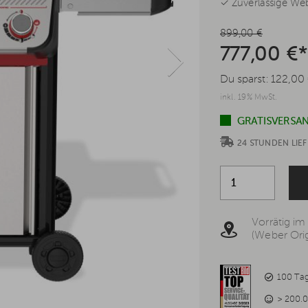
✓ Zuverlässige Web
899,00 €
777,00 €
Du sparst:
122,00
inkl. 19% MwSt.
GRATISVERSAN
24 STUNDEN LI
Vorrätig im
(Weber Orig
100 Ta
> 200.0