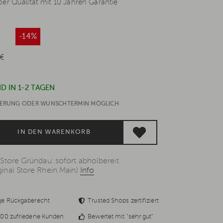
er Qualität mit 10 Jahren Garantie
*
-14%
 €
D IN 1-2 TAGEN
EFERUNG ODER WUNSCHTERMIN MÖGLICH
IN DEN WARENKORB
 Store Gründau: sofort abholbereit
inal Store Rhein Main)
Info
ge Rückgaberecht
Trusted Shops zertifiziert
00 zufriedene Kunden
Bewertet mit "sehr gut"