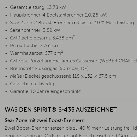
Gesamtleistung: 13,78 kW
Hauptbrenner: 4 Edelstahlbrenner (10,26 kW)
Sear Zone: 2 Boost-Brenner mit bis zu 40 % Mehrleistung
Seitenbrenner: 3,52 kW
Grillfläche gesamt: 3.438 cm²
Primärfläche: 2.761 cm²
Warmhalterost: 677 cm²
Grillrost: Porzellanemailliertes Gusseisen (WEBER CRAFT
Brennstoff: Flüssiggas (50 mbar, DE)
Maße (Deckel geschlossen): 118 × 132 × 67,5 cm
Gewicht: ca. 46,5 kg
Garantie: 10 Jahre eingeschränkt
WAS DEN SPIRIT® S-435 AUSZEICHNET
Sear Zone mit zwei Boost-Brennern
Zwei Boost-Brenner setzen bis zu 40 % mehr Leistung frei. I
deutlich sichtbare Grillstreifen auf Fleisch, Fisch und Gemüse