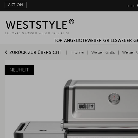
AKTION
+++ W
EUROPAS GROSSER WEBER SPEZIALIST
TOP-ANGEBOTE
WEBER GRILLS
WEBER G
ZURÜCK ZUR ÜBERSICHT
Home
Weber Grills
Weber G
NEUHEIT