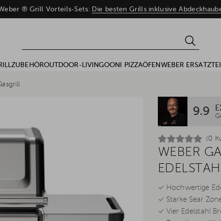
eber ® Grill Vorteils-Sets:
Die besten Grills inklusive Abdeckhau
RILLZUBEHÖR
OUTDOOR-LIVING
OONI PIZZAÖFEN
WEBER ERSATZTEI
asgrill
E
9.9
G
(0 K
WEBER GAS
EDELSTAHL
✓ Hochwertige Edel
✓ Starke Sear Zon
✓ Vier Edelstahl B