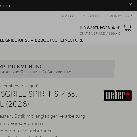
×
be
+++
KONTAKT
MERKZETTEL
MEIN KONTO
IHR WARENKORB:
0,- €
GRATIS VERSAND AB 99,- €
LE
GRILLKURSE + B2B
GUTSCHEINE
STORE
XPERTENMEINUNG
etestet von Grillexperte Kai Menzenbach
undenbewertungen)
GRILL SPIRIT S-435,
 (2026)
stahl Optik mit langlebiger Verarbeitung
e mit Boost Brennern
renner plus Seitenbrenner