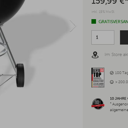
159,99 €
inkl. 19% MwSt.
GRATISVERSAN
Im Store akt
100 Ta
> 200.0
10 JAHRE
*
Ausgenom
allgemein