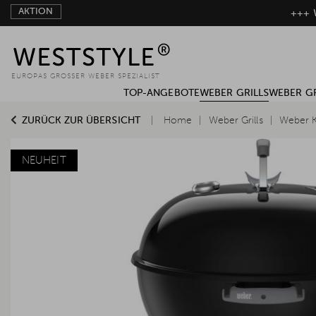
AKTION
+++ W
EUROPAS GROSSER WEBER SPEZIALIST
TOP-ANGEBOTE
WEBER GRILLS
WEBER G
ZURÜCK ZUR ÜBERSICHT
Home
Weber Grills
Weber K
NEUHEIT