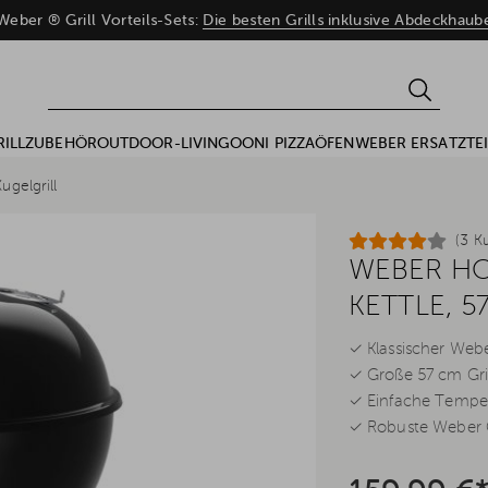
eber ® Grill Vorteils-Sets:
Die besten Grills inklusive Abdeckhau
RILLZUBEHÖR
OUTDOOR-LIVING
OONI PIZZAÖFEN
WEBER ERSATZTEI
ugelgrill
(3 K
WEBER HO
KETTLE, 5
✓ Klassischer Weber
✓ Große 57 cm Gril
✓ Einfache Temper
✓ Robuste Weber Q