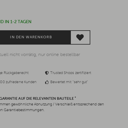
*
D IN 1-2 TAGEN
IN DEN WARENKORB
uell nicht vorrätig, nur online bestellbar
ge Rückgaberecht
Trusted Shops zertifiziert
00 zufriedene Kunden
Bewertet mit "sehr gut"
*
 GARANTIE AUF DIE RELEVANTEN BAUTEILE
men gewöhnliche Abnutzung / Verschleiß entsprechend den
en Garantiebestimmungen.