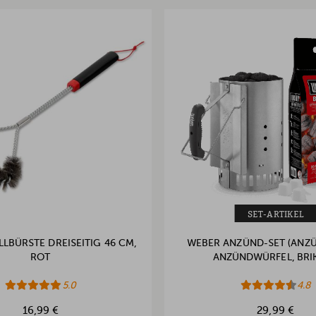
SET-ARTIKEL
LBÜRSTE DREISEITIG 46 CM,
WEBER ANZÜND-SET (ANZ
ROT
ANZÜNDWÜRFEL, BRIK
5.0
4.8
16,99 €
29,99 €