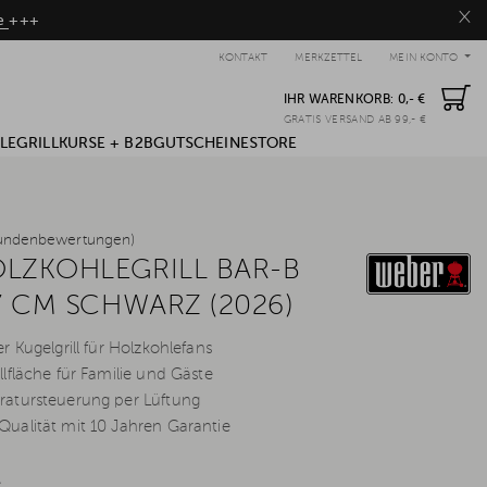
×
be
+++
KONTAKT
MERKZETTEL
MEIN KONTO
IHR WARENKORB:
0,- €
GRATIS VERSAND AB 99,- €
LE
GRILLKURSE + B2B
GUTSCHEINE
STORE
undenbewertungen)
LZKOHLEGRILL BAR-B
7 CM SCHWARZ (2026)
 Kugelgrill für Holzkohlefans
lfläche für Familie und Gäste
atursteuerung per Lüftung
ualität mit 10 Jahren Garantie