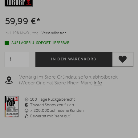
59,99 €*
inkl. 19% MwSt., zzgl.
Versandkosten
AUF LAGER U. SOFORT LIEFERBAR
IN DEN WARENKORB
Vorrätig im Store Gründau: sofort abholbereit
(Weber Original Store Rhein Main)
Info
100 Tage Rückgaberecht
Trusted Shops zertifiziert
> 200.000 zufriedene Kunden
Bewertet mit "sehr gut"