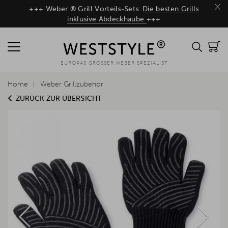
×
+++ Weber ® Grill Vorteils-Sets:
Die besten Grills
inklusive Abdeckhaube
+++
EUROPAS GROSSER WEBER SPEZIALIST
Home
Weber Grillzubehör
ZURÜCK ZUR ÜBERSICHT