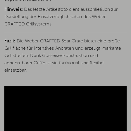
Hinweis:
Das letzte Artikelfoto dient ausschließlich zur
Darstellung der Einsatzmöglichkeiten des Weber
CRAFTED Grillsystems.
Fazit:
Die Weber CRAFTED Sear Grate bietet eine große
Grillfläche für intensives Anbraten und erzeugt markante
Grillstreifen. Dank Gusseisenkonstruktion und
abnehmbarer Griffe ist sie funktional und flexibel
einsetzbar.