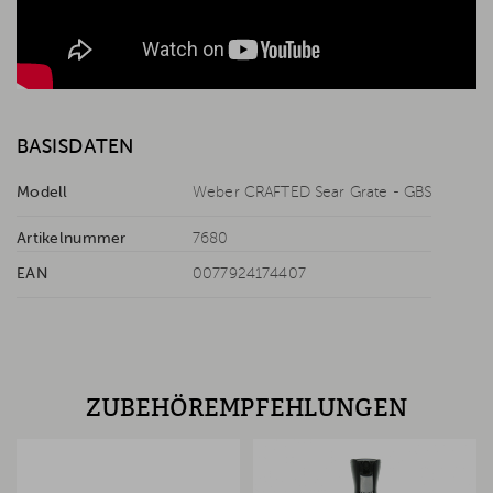
BASISDATEN
Modell
Weber CRAFTED Sear Grate - GBS
Artikelnummer
7680
EAN
0077924174407
ZUBEHÖREMPFEHLUNGEN