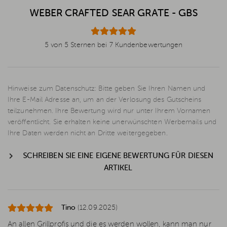
WEBER CRAFTED SEAR GRATE - GBS
5 von 5 Sternen bei 7 Kundenbewertungen
Hinweise zum Datenschutz: Bitte geben Sie Ihren Namen und
Ihre E-Mail Adresse an, um an der Verlosung des Gutscheins
teilzunehmen. Ihre Bewertung wird nur unter Ihrem Vornamen
veröffentlicht. Sie erhalten keine unerwünschten Werbemails und
Ihre Daten werden nicht an Dritte weitergegeben.
SCHREIBEN SIE EINE EIGENE BEWERTUNG FÜR DIESEN
ARTIKEL
Tino
(12.09.2025)
An allen Grillprofis und die es werden wollen, kann man nur