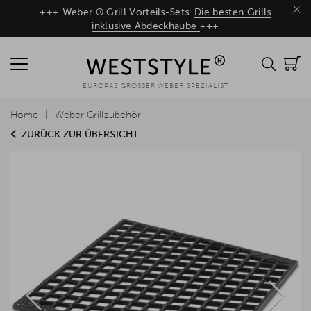
×
+++ Weber ® Grill Vorteils-Sets:
Die besten Grills
inklusive Abdeckhaube
+++
EUROPAS GROSSER WEBER SPEZIALIST
Home
Weber Grillzubehör
ZURÜCK ZUR ÜBERSICHT