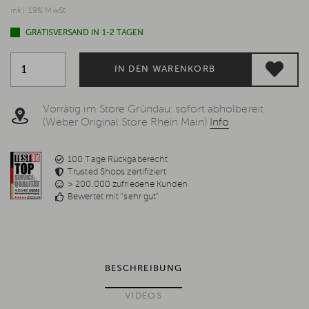
inkl. 19% MwSt.
GRATISVERSAND IN 1-2 TAGEN
IN DEN WARENKORB
Vorrätig im Store Gründau: sofort abholbereit
(Weber Original Store Rhein Main)
Info
100 Tage Rückgaberecht
Trusted Shops zertifiziert
> 200.000 zufriedene Kunden
Bewertet mit "sehr gut"
BESCHREIBUNG
VIDEOS