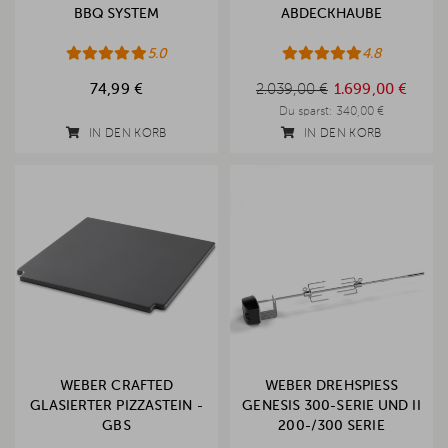
BBQ SYSTEM
ABDECKHAUBE
5.0
4.8
2.039,00 €
74,99 €
2.039,00 €
1.699,00 €
Du sparst:
340,00 €
IN DEN KORB
IN DEN KORB
WEBER CRAFTED
WEBER DREHSPIESS G
GLASIERTER PIZZASTEIN -
ENESIS 300-SERIE UND II 2
GBS
00-/300 SERIE